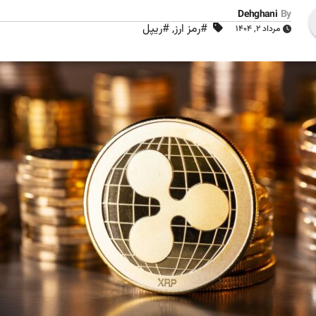
Dehghani
By
#رمز ارز
,
#ریپل
مرداد ۲, ۱۴۰۴