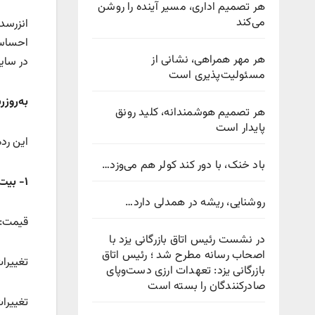
هر تصمیم اداری، مسیر آینده را روشن
می‌کند
انزرسد
احساسا
هر مهر همراهی، نشانی از
در سایر
مسئولیت‌پذیری است
به‌روز
هر تصمیم هوشمندانه، کلید رونق
پایدار است
این رده حاوی تغی
باد خنک، با دور کند کولر هم می‌وزد…
۱- بیت‌کوین
روشنایی، ریشه در همدلی دارد…
قیمت: ۱۱۷ هزار و ۷۴۶.۸۹ د
در نشست رئیس اتاق بازرگانی یزد با
اصحاب رسانه مطرح شد ؛ رئیس اتاق
تغییرات قیمتی ۲۴ س
بازرگانی یزد: تعهدات ارزی دست‌وپای
صادرکنندگان را بسته است
تغییرات ق