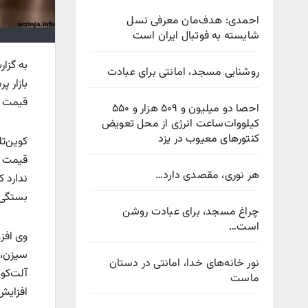
احمدی: هدف‌مان معرفی نسل
شایسته به فوتبال ایران است
به گزا
روشنایی مسجد، امانتی برای عبادت
بازار پ
قیمت ف
احصا دو میلیون و ۵۰۹ هزار و ۵۵۰
کیلووات‌ساعت انرژی از محل تعویض
کنتورهای معیوب در یزد
هر نوری، مقصدی دارد…
ندارد ک
بستگی 
چراغ مسجد، برای عبادت روشن
است…
وی افز
سیزن، 
نور خانه‌های خدا، امانتی در دستان
ماست
افزایش