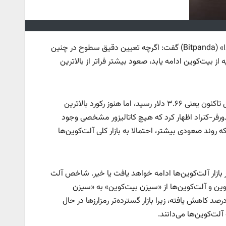
، به نقل از ایسنا، لوکاس انزرسدورفر-کنراد، معاون «بیت‌پاندا» (Bitpanda) گفت: اگرچه تعیین دقیق سطوح در چنین
ز بیت‌کوین ادامه یابد، صعود بیشتر فراتر از بالاترین
کوین‌تلگراف گزارش کرد، ریپل، جمعه گذشته به بالاترین قیمت خود از ابتدای سال تاکنون یعنی ۳.۶۶ دلار رسید، اما هنوز رکورد بالاترین
است، با این حال، انزرسدورفر-کنراد اظهار کرد که هیچ کاتالیزور مشخصی وجود
روند صعودی بیشتر، احتمالا به بازار کلی آلت‌کوین‌ها
بازار آلت‌کوین‌ها ادامه خواهد یافت یا خیر. شاخص آلت
ین و آلت‌کوین‌ها از «سیزن بیت‌کوین» به «سیزن
‌کوین» تغییر یافت و در همین حال، تسلط بیت‌کوین در ۳۰ روز گذشته، ۵.۴۱ درصد کاهش یافته، زیرا بازار گسترده‌تر رمزارزها در حال
لت‌کوین‌ها می‌دانند.