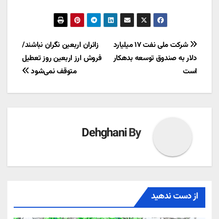
راهبری
شرکت ملی نفت ۱۷ میلیارد
زائران اربعین نگران نباشند/
دلار به صندوق توسعه بدهکار
فروش ارز اربعین روز تعطیل
نوشته
است
متوقف نمی‌شود
Dehghani
By
از دست ندهید