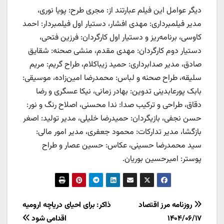
دیگر عوامل این فیلم عبارتند از: مجری طرح: پویا نوری،
مدیر فیلمبرداری: مهدی افشار، دستیار اول فیلمبردار: احمد
کاوسی، برنامه‌ریز و دستیار اول کارگردان: فرزین فتحی،
دستیار دوم کارگردان: مهدی مقدم، منشی صحنه: شقایق
صادق، مدیر صدابرداری: حمید زیباکلام، طراح گریم: مریم
سلیقه، طراح صحنه و لباس: محمدرضا امین‌زاده، موسیقی:
بابک پورعابدینی تدوین: بهادر زمانی، نیکا عسگری و رضا
دقاق، طراحی و ترکیب صدا: ندا محسنی، اصلاح رنگ و نور:
حسن نجفی، بازیگردان: حمیدرضا خلیلی، مدیر تولید: اصغر
بازگشا، مدیر تدارکات: محمود جعفری، مدیر امور مالی:
سید محمدرضا حسینی، عکاس: حسین عصار و طراح
پوستر: امیرحسین بوریان.
راهبری
روزنامه مرز اقتصاد
ذاکر: برای احیای دریاچه ارومیه
۱۴۰۴/۰۶/۱۷
اقدامی شود