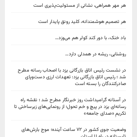
هر مهر همراهی، نشانی از مسئولیت‌پذیری است
هر تصمیم هوشمندانه، کلید رونق پایدار است
باد خنک، با دور کند کولر هم می‌وزد…
روشنایی، ریشه در همدلی دارد…
در نشست رئیس اتاق بازرگانی یزد با اصحاب رسانه مطرح
شد ؛ رئیس اتاق بازرگانی یزد: تعهدات ارزی دست‌وپای
صادرکنندگان را بسته است
در آستانه گرامیداشت روز خبرنگار مطرح شد ؛ نقشه راه
رسانه‌ای یزد در پیچ‌ و خم تحول؛ از رونمایی‌های زیرساختی تا
تکریمِ «صدای جامعه»
وضعیت جوی کشور در ۷۲ ساعت آینده؛ موج بارش‌های
تابستانه در راه ۱۱ استان