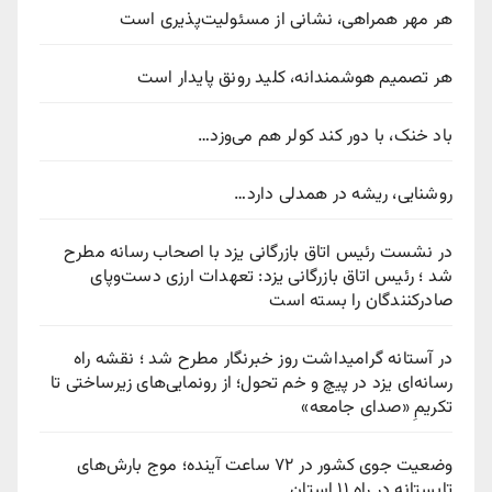
هر مهر همراهی، نشانی از مسئولیت‌پذیری است
هر تصمیم هوشمندانه، کلید رونق پایدار است
باد خنک، با دور کند کولر هم می‌وزد…
روشنایی، ریشه در همدلی دارد…
در نشست رئیس اتاق بازرگانی یزد با اصحاب رسانه مطرح
شد ؛ رئیس اتاق بازرگانی یزد: تعهدات ارزی دست‌وپای
صادرکنندگان را بسته است
در آستانه گرامیداشت روز خبرنگار مطرح شد ؛ نقشه راه
رسانه‌ای یزد در پیچ‌ و خم تحول؛ از رونمایی‌های زیرساختی تا
تکریمِ «صدای جامعه»
وضعیت جوی کشور در ۷۲ ساعت آینده؛ موج بارش‌های
تابستانه در راه ۱۱ استان