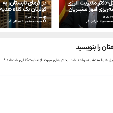
ل دفتر مدیریت انرژی
در گرمای تابستان، به
مه‌ریزی امور مشتریان
کولرتان یک کلاه هدیه
توانیر: عامل افزایش
بدهید
مرداد ۱۷, ۱۴۰۵
برخی مشترکان، عبور
حمدجواد عرفان فر
سیدمحمدجواد عرفان فر
گوی مصرف در تابستان
افزایش تعرفه
یم
تان را بنویسید
یل شما منتشر نخواهد شد.
بخش‌های موردنیاز علامت‌گذاری شده‌اند
*