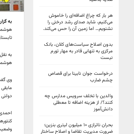
هر بار که چراغ اضافه‌ای را خاموش
به گزا
می‌کنیم، شاید صدای رشد درختی را
نشنویم… اما زمین آن را حس می‌کند.
تابستان گذش
بدون اصلاح سیاست‌های کلان، بانک
مرکزی به تنهایی قادر به مهار تورم
به نقل
نیست
هوشمند
درخواست جوان نابینا برای قصاص
چشم ضارب
مابقی 
والدین با تخلف سرویس مدارس چه
دولتی 
کنند؟/ از هزینه اضافه تا معطلی
دانش‌آموز
احمدی 
بحران ناترازی ۱۰ میلیون لیتری بنزین؛
وضعیت
ضرورت مدیریت تقاضا و اصلاح ساختار