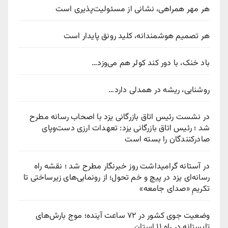
هر مهر همراهی، نشانی از مسئولیت‌پذیری است
هر تصمیم هوشمندانه، کلید رونق پایدار است
باد خنک، با دور کند کولر هم می‌وزد…
روشنایی، ریشه در همدلی دارد…
در نشست رئیس اتاق بازرگانی یزد با اصحاب رسانه مطرح
شد ؛ رئیس اتاق بازرگانی یزد: تعهدات ارزی دست‌وپای
صادرکنندگان را بسته است
در آستانه گرامیداشت روز خبرنگار مطرح شد ؛ نقشه راه
رسانه‌ای یزد در پیچ‌ و خم تحول؛ از رونمایی‌های زیرساختی تا
تکریمِ «صدای جامعه»
وضعیت جوی کشور در ۷۲ ساعت آینده؛ موج بارش‌های
تابستانه در راه ۱۱ استان