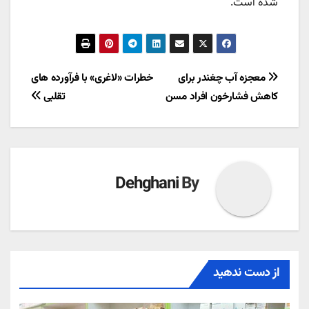
شده است.
راهبری
معجزه آب چغندر برای
خطرات «لاغری» با فرآورده های
کاهش فشارخون افراد مسن
تقلبی
نوشته
Dehghani
By
از دست ندهید