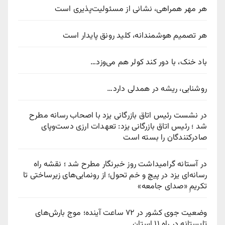
هر مهر همراهی، نشانی از مسئولیت‌پذیری است
هر تصمیم هوشمندانه، کلید رونق پایدار است
باد خنک، با دور کند کولر هم می‌وزد…
روشنایی، ریشه در همدلی دارد…
در نشست رئیس اتاق بازرگانی یزد با اصحاب رسانه مطرح
شد ؛ رئیس اتاق بازرگانی یزد: تعهدات ارزی دست‌وپای
صادرکنندگان را بسته است
در آستانه گرامیداشت روز خبرنگار مطرح شد ؛ نقشه راه
رسانه‌ای یزد در پیچ‌ و خم تحول؛ از رونمایی‌های زیرساختی تا
تکریمِ «صدای جامعه»
وضعیت جوی کشور در ۷۲ ساعت آینده؛ موج بارش‌های
تابستانه در راه ۱۱ استان