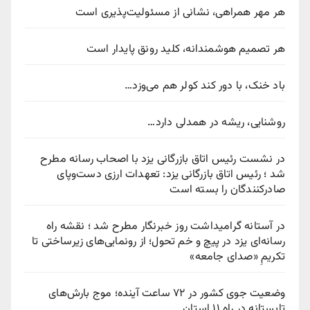
هر مهر همراهی، نشانی از مسئولیت‌پذیری است
هر تصمیم هوشمندانه، کلید رونق پایدار است
باد خنک، با دور کند کولر هم می‌وزد…
روشنایی، ریشه در همدلی دارد…
در نشست رئیس اتاق بازرگانی یزد با اصحاب رسانه مطرح
شد ؛ رئیس اتاق بازرگانی یزد: تعهدات ارزی دست‌وپای
صادرکنندگان را بسته است
در آستانه گرامیداشت روز خبرنگار مطرح شد ؛ نقشه راه
رسانه‌ای یزد در پیچ‌ و خم تحول؛ از رونمایی‌های زیرساختی تا
تکریمِ «صدای جامعه»
وضعیت جوی کشور در ۷۲ ساعت آینده؛ موج بارش‌های
تابستانه در راه ۱۱ استان