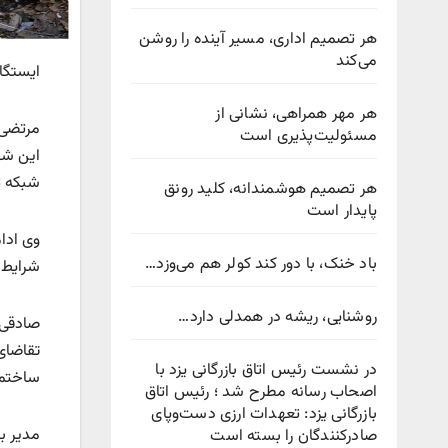
هر تصمیم اداری، مسیر آینده را روشن
می‌کند
ایستگا
هر مهر همراهی، نشانی از
مسئولیت‌پذیری است
این شه
شبکه ت
هر تصمیم هوشمندانه، کلید رونق
پایدار است
باد خنک، با دور کند کولر هم می‌وزد…
شرایط پ
روشنایی، ریشه در همدلی دارد…
صادقی 
تقاضای
در نشست رئیس اتاق بازرگانی یزد با
ساختما
اصحاب رسانه مطرح شد ؛ رئیس اتاق
بازرگانی یزد: تعهدات ارزی دست‌وپای
مدیر ب
صادرکنندگان را بسته است