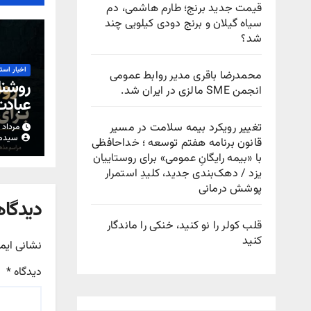
قیمت جدید برنج؛ طارم هاشمی، دم
سیاه گیلان و برنج دودی کیلویی چند
شد؟
اخبار است
محمدرضا باقری مدیر روابط عمومی
روشنا
انجمن SME مالزی در ایران شد.
عباد
تغییر رویکرد بیمه سلامت در مسیر
مرداد ۱۵, ۱۴۰۵
سیدم
قانون برنامه هفتم توسعه ؛ خداحافظی
با «بیمه رایگانِ عمومی» برای روستاییان
یزد / دهک‌بندی جدید، کلیدِ استمرار
پوشش درمانی
دیدگاه
قلب کولر را نو کنید، خنکی را ماندگار
کنید
نشانی ایم
دیدگاه
*