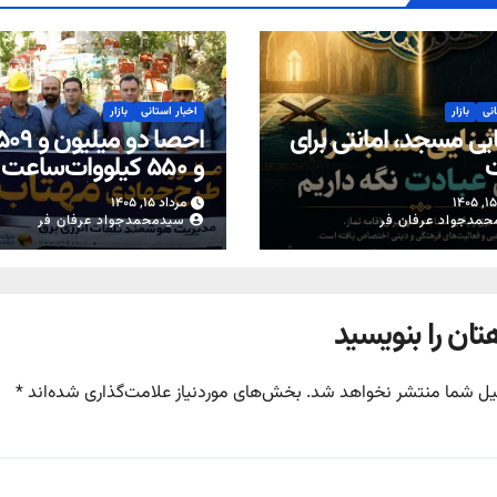
انی
بازار
اخبار استانی
بازار
یی مسجد، امانتی برای
ت
و ۵۵۰ کیلووات‌ساعت
از محل تعویض کنتوره
مرداد ۱۵, ۱۴۰۵
معیوب در یزد
حمدجواد عرفان فر
سیدمحمدجواد عرفان فر
تان را بنویسید
یل شما منتشر نخواهد شد.
بخش‌های موردنیاز علامت‌گذاری شده‌اند
*