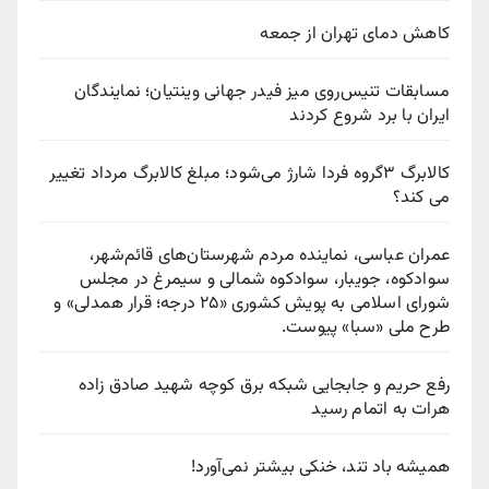
کاهش دمای تهران از جمعه
مسابقات تنیس‌روی میز فیدر جهانی وینتیان؛ نمایندگان
ایران با برد شروع کردند
کالابرگ ۳گروه فردا شارژ می‌شود؛ مبلغ کالابرگ مرداد تغییر
می کند؟
عمران عباسی، نماینده مردم شهرستان‌های قائم‌شهر،
سوادكوه، جویبار، سوادكوه شمالی و سیمرغ در مجلس
شورای اسلامی به پویش كشوری «۲۵ درجه؛ قرار همدلی» و
طرح ملی «سبا» پیوست.
رفع حریم و جابجایی شبکه برق کوچه شهید صادق زاده
هرات به اتمام رسید
همیشه باد تند، خنکی بیشتر نمی‌آورد!