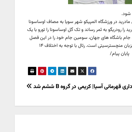
 شود.
ل مادرید در ورزشگاه المپیکو شهر سویا به مصاف اوساسونا
ست یابد. گل‌های رئال مادرید را رودریگو به ثمر رساند و تک گل اوساسونا را تورو با یک
ا و جام باشگاه های جهان، سومین جام خود را در این فصل
بدست آورد. این تیم سه‌شنبه شب در دور رفت نیمه نهایی لیگ قهرمانان اروپا میزبان منچسترسیتی است. رئال با توجه به اختلاف ۱۴
 پایان پیام/
اری قهرمانی آسیا| کریمی در گروه B ششم شد