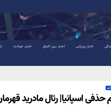
نگی
اخبار ورزشی
اخبار بین الملل
اخبار حوادث
با
زشی
 حذفی اسپانیا| رئال مادرید قهرما