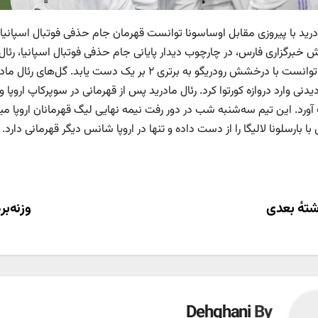
ادرید با پیروزی مقابل اوساسونا توانست قهرمان جام حذفی فوتبال اسپانیا
ش خبرگزاری فارس، در چارچوب دیدار پایانی جام حذفی فوتبال اسپانیا، رئا
رفت و توانست با درخشش رودریگو به برتری ۲ بر یک د
نی وارد دروازه کورتوا کرد. رئال مادرید پس از قهرمانی در سوپرکاپ اروپ
 با بارسلونا لالیگا را از دست داده و تنها در اروپا شانس دیگر قهرمانی دارد.
ری
تهٔ بعدی
وزنه‌برد
ته
Dehghani
By