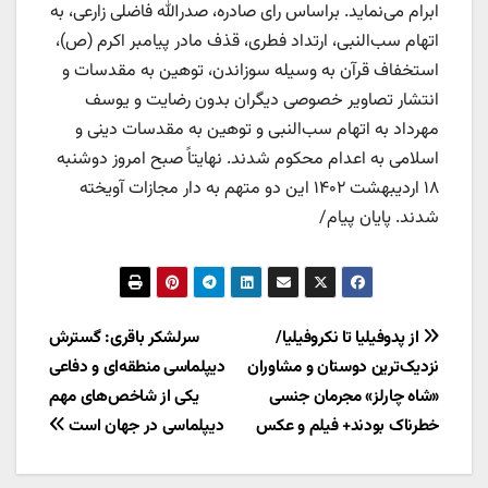
ابرام می‌نماید. براساس رای صادره، صدرالله فاضلی زارعی، به
اتهام سب‌النبی، ارتداد فطری، قذف مادر پیامبر اکرم (ص)،
استخفاف قرآن به وسیله سوزاندن، توهین به مقدسات و
انتشار تصاویر خصوصی دیگران بدون رضایت و یوسف
مهرداد به اتهام سب‌النبی و توهین به مقدسات دینی و
اسلامی به اعدام محکوم شدند. نهایتاً صبح امروز دوشنبه
۱۸ اردیبهشت ۱۴۰۲ این دو متهم به دار مجازات آویخته
شدند. پایان پیام/
راهبری
از پدوفیلیا تا نکروفیلیا/
سرلشکر باقری: گسترش
نزدیک‌ترین دوستان و مشاوران
دیپلماسی منطقه‌ای و دفاعی
نوشته
«شاه چارلز» مجرمان جنسی
یکی از شاخص‌های مهم
خطرناک بودند+ فیلم و عکس
دیپلماسی در جهان است