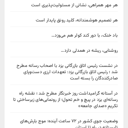
هر مهر همراهی، نشانی از مسئولیت‌پذیری است
هر تصمیم هوشمندانه، کلید رونق پایدار است
باد خنک، با دور کند کولر هم می‌وزد…
روشنایی، ریشه در همدلی دارد…
در نشست رئیس اتاق بازرگانی یزد با اصحاب رسانه مطرح
شد ؛ رئیس اتاق بازرگانی یزد: تعهدات ارزی دست‌وپای
صادرکنندگان را بسته است
در آستانه گرامیداشت روز خبرنگار مطرح شد ؛ نقشه راه
رسانه‌ای یزد در پیچ‌ و خم تحول؛ از رونمایی‌های زیرساختی تا
تکریمِ «صدای جامعه»
وضعیت جوی کشور در ۷۲ ساعت آینده؛ موج بارش‌های
تابستانه در راه ۱۱ استان