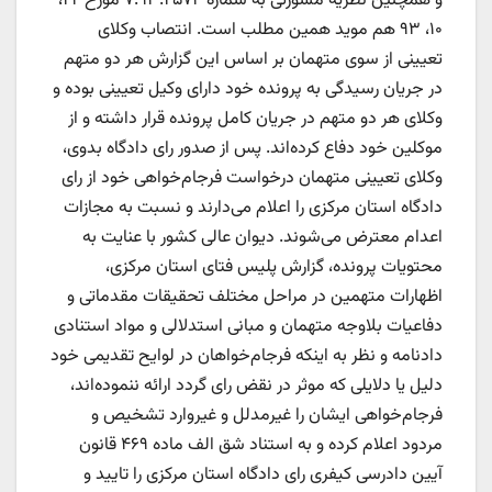
و همچنین نظریه مشورتی به شماره ۷.۹۳.۲۵۷۴ مورخ ۲۲،
۱۰، ۹۳ هم موید همین مطلب است. انتصاب وکلای
تعیینی از سوی متهمان بر اساس این گزارش هر دو متهم
در جریان رسیدگی به پرونده خود دارای وکیل تعیینی بوده و
وکلای هر دو متهم در جریان کامل پرونده قرار داشته و از
موکلین خود دفاع کرده‌اند. پس از صدور رای دادگاه بدوی،
وکلای تعیینی متهمان درخواست فرجام‌خواهی خود از رای
دادگاه استان مرکزی را اعلام می‌دارند و نسبت به مجازات
اعدام معترض می‌شوند. دیوان عالی کشور با عنایت به
محتویات پرونده، گزارش پلیس فتای استان مرکزی،
اظهارات متهمین در مراحل مختلف تحقیقات مقدماتی و
دفاعیات بلاوجه متهمان و مبانی استدلالی و مواد استنادی
دادنامه و نظر به اینکه فرجام‌خواهان در لوایح تقدیمی خود
دلیل یا دلایلی که موثر در نقض رای گردد ارائه ننموده‌اند،
فرجام‌خواهی ایشان را غیرمدلل و غیروارد تشخیص و
مردود اعلام کرده و به استناد شق الف ماده ۴۶۹ قانون
آیین دادرسی کیفری رای دادگاه استان مرکزی را تایید و