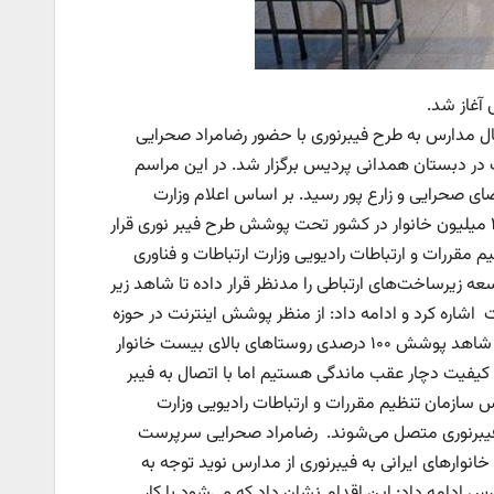
آغاز شد.
صال مدارس به طرح فیبرنوری با حضور رضامراد صحرایی
ت در دبستان همدانی پردیس برگزار شد. در این مراسم
ی صحرایی و زارع پور رسید. بر اساس اعلام وزارت
ارتباطات و فناوری اطلاعات، طی برنامه‌ریزی انجام شده تا پایان دولت سیزدهم، ۲۰ میلیون خانوار در کشور تحت پوشش طرح فیبر نوری قرار
 مقررات و ارتباطات رادیویی وزارت ارتباطات و فناوری
سعه زیرساخت‌های ارتباطی را مدنظر قرار داده تا شاهد زیر
اشاره کرد و ادامه داد: از منظر پوشش اینترنت در حوزه
روستایی در روستاهای دارای ۲۰ خانوار به بیش از ۹۰ درصد رسیده‌ایم و امیدواریم شاهد پوشش ۱۰۰ درصدی روستاهای بالای بیست خانوار
ر حوزه شهری ۴۱ درصد است که البته در کیفیت دچار عقب ماندگی هستیم اما با اتصال به فیبر
یم بود. رئیس سازمان تنظیم مقررات و ارتباطات رادیویی وزارت
 فیبرنوری متصل می‌شوند. رضامراد صحرایی سرپرست
ارهای ایرانی ‌‌‌‌به فیبرنوری از مدارس نوید توجه به
رس ادامه داد: این اقدام نشان داد که می‌شود با کار