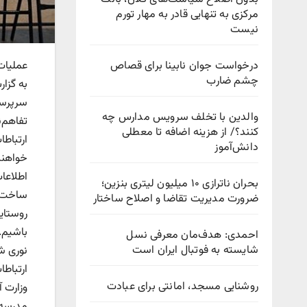
مرکزی به تنهایی قادر به مهار تورم
نیست
درخواست جوان نابینا برای قصاص
عملیات
چشم ضارب
به گزا
سرپرست
والدین با تخلف سرویس مدارس چه
تفاهم‌
کنند؟/ از هزینه اضافه تا معطلی
دانش‌آموز
خواهند 
اطلاعات
بحران ناترازی ۱۰ میلیون لیتری بنزین؛
ساخت ب
ضرورت مدیریت تقاضا و اصلاح ساختار
احمدی: هدف‌مان معرفی نسل
شایسته به فوتبال ایران است
ارتباط
روشنایی مسجد، امانتی برای عبادت
وزارت آ
مدرسه و