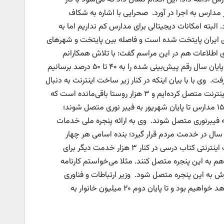
 مدارس به اجرا در آورد‌. صحرایی با اشاره به شکاف
البته امکانات دیجیتالی برای مدارس کم نداریم اما به
ای ایران پایتخت شده است و فاصله بین پایتخت و شهرهای
ی اطلاعات هم در این مراسم گفت: با تلاش همکارانم
توانسته‌ایم زیرساخت فیبر نوری را ظرف ۳ سال پیش ببریم و در تلاش هستیم تا پایان سال رقم پیش‌بینی شده را به ۴۰ تا ۵۰ درصد برسانیم
ر خواهند گرفت. وی با با بیان اینکه در کنار زیر ساخت اینترنت به دنبال
پرسرعت و باکیفیت هستیم، افزود: تاکنون ۴ هزار روستا را در دولت سیزدهم به اینترنت متصل کرده‌ایم و ۳ هزار روستا باقی‌مانده است که
تلاش داریم به سرعت انجام شود. زارع پور اضافه کرد: برنامه‌ریزی کرده‌ایم که ۱۰، ۱۵ مدارس تا پایان شهریور به فیبر نوری متصل شوند؛
ه مدارس به فیبرنوری متصل شوند. وی به ارائه پنجره ملی خدمات
سال در خدمت مردم قرار گیرد؛ بنده اسامی هر چهار
فرزندم که باید کتاب برایشان تهیه کنند در این سایت مشاهده کردم و امکان ثبت اینترنتی کتاب درسی در کنار ۳ هزار خدمت دیگر برای
 به این پنجره متصل کنند. مثلا می‌خواستم کارنامه
رش به این پنجره متصل شود. وزیر ارتباطات و فناوری
اطلاعات گفت: چهارشنبه آینده آغاز عملیات اجرایی در ۱۰۰ شهر به فیبر نوری را شاهد خواهیم بود و تا پایان دوم ۲۰ میلیون خانوار به