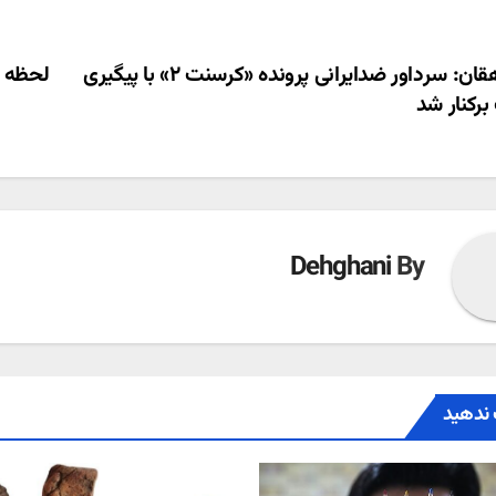
ری
دهقان: سرداور ضدایرانی پرونده «کرسنت ۲» با پیگیری
لحظه ب
برکنار شد
ته
Dehghani
By
ندهید