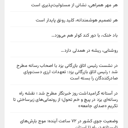
هر مهر همراهی، نشانی از مسئولیت‌پذیری است
هر تصمیم هوشمندانه، کلید رونق پایدار است
باد خنک، با دور کند کولر هم می‌وزد…
روشنایی، ریشه در همدلی دارد…
در نشست رئیس اتاق بازرگانی یزد با اصحاب رسانه مطرح
شد ؛ رئیس اتاق بازرگانی یزد: تعهدات ارزی دست‌وپای
صادرکنندگان را بسته است
در آستانه گرامیداشت روز خبرنگار مطرح شد ؛ نقشه راه
رسانه‌ای یزد در پیچ‌ و خم تحول؛ از رونمایی‌های زیرساختی تا
تکریمِ «صدای جامعه»
وضعیت جوی کشور در ۷۲ ساعت آینده؛ موج بارش‌های
تابستانه در راه ۱۱ استان