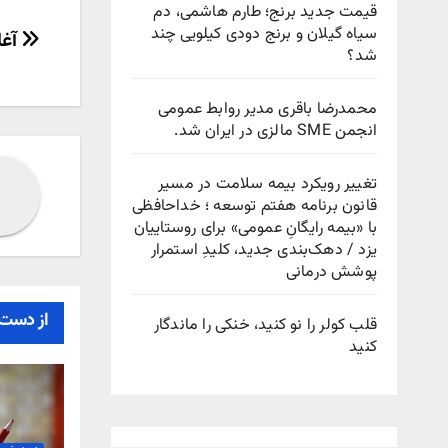
قیمت جدید برنج؛ طارم هاشمی، دم
سیاه گیلان و برنج دودی کیلویی چند
راهب
آغا
شد؟
نوش
محمدرضا باقری مدیر روابط عمومی
انجمن SME مالزی در ایران شد.
تغییر رویکرد بیمه سلامت در مسیر
قانون برنامه هفتم توسعه ؛ خداحافظی
با «بیمه رایگانِ عمومی» برای روستاییان
یزد / دهک‌بندی جدید، کلیدِ استمرار
پوشش درمانی
از دست 
قلب کولر را نو کنید، خنکی را ماندگار
کنید