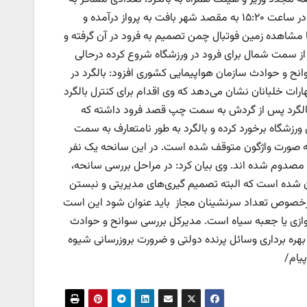
هیئت همراه اضافه شده و نهایتاً بالگرد با مجموع ۲۰ سرنشین (خدمه و مسافر) در ساعت ۱۵:۲۰ به مقصد شهر بافت به پرواز درآمده و
مشاهده زمین فوتبال چمن تصمیم به فرود در آن گرفته و
از سمت شمال برای فرود در ورزشگاه شروع کرده درحالی
انح و حوادث سازمان هواپیمایی کشوری افزود: بالگرد در
اظهارات خلبانان نشان می‌دهد که وی اقدام برای کنترل بالگرد
الگرد پس از گردش به سمت چپ قصد فرود داشته که
ورزشگاه برخورد کرده و بالگرد به طور نامتعارف به سمت
به صورت واژگون متوقف شده است. در این سانحه یک نفر
وانان بطور جدی مصدوم شده اند. وی بیان‌ کرد: در مراحل بررسی سانحه،
ن شده است که البته تصمیم گیری‌های مدیریتی و نبستن
که درخصوص تعداد سرنشینان مجاز باید عنوان شود این است
ط اطلاعات پروازی یا جعبه سیاه است. مدیرکل بررسی سوانح و حوادث
ره برداری وسائل پرنده دولتی و ضرورت بروزرسانی شیوه
یام/