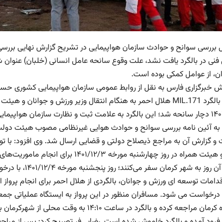
 بررسی سوانح و حوادث سازمان هواپیمایی در تشریح گزارش نهایی بررسی 
نی در بالگرد یافت نشد، علت وقوع سانحه عامل انسانی (خلبان) عنوان ش
ن، از عوامل کمکی بوده است.
رش خبرگزاری فارس به نقل از رو‌ابط عمومی سازمان هواپیمایی کشوری‌ حسن
کرد که بالگرد MIL.171 هلال احمر به هنگام انتقال وزیر ورزش و جوا
۱۴۰۱/۱۲/۴ دچار سانحه شد؛ این بالگرد به علامت ثبت و نظارت سازمان هواپی
 به آئین نامه بررسی سوانح و حوادث هوایی غیرنظامی مصوب هیئت دول
و گزارش آن به مراجع ذیصلاح دولتی و قضایی ارسال شد. وی افزود: با توجه
وزارت و هیئت همراه‌ در روز چهارشنبه مو
انتهای آن روز به 
دامات توسعه ای ورزش و جوانان، بالگردی از هلال احمر برای انجام پرواز ا
ه درخواست می شود. مسافران منظور در این پرواز به ایستگاه عملیاتی ج
رود آمده و بالگرد خاموش شده است. رضایی‌فر تصریح کرد: پس از مراجعه