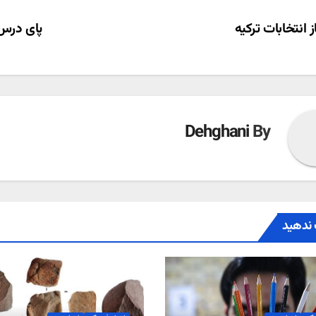
ری
ز انتخابات ترکیه
پای درس 
ته
Dehghani
By
ندهید