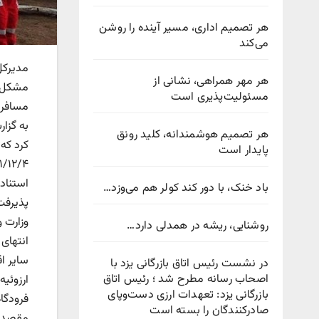
هر تصمیم اداری، مسیر آینده را روشن
می‌کند
مدیرکل
هر مهر همراهی، نشانی از
مشکل ف
مسئولیت‌پذیری است
مسافرا
به گزا
هر تصمیم هوشمندانه، کلید رونق
پایدار است
استناد
باد خنک، با دور کند کولر هم می‌وزد…
پذیرفت 
روشنایی، ریشه در همدلی دارد…
سایر اق
در نشست رئیس اتاق بازرگانی یزد با
اصحاب رسانه مطرح شد ؛ رئیس اتاق
ارزوئی
بازرگانی یزد: تعهدات ارزی دست‌وپای
صادرکنندگان را بسته است
مقصد ف