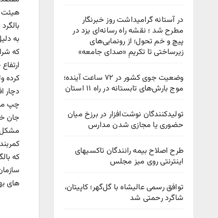
در آستانه گرامیداشت روز خبرنگار
بالگرد
مطرح شد ؛ نقشه راه رسانه‌ای یزد در
به دلی
پیچ‌ و خم تحول؛ از رونمایی‌های
زیرساختی تا تکریمِ «صدای جامعه»
که شرا
وضعیت جوی کشور در ۷۲ ساعت آینده؛
کرده و
موج بارش‌های تابستانه در راه ۱۱ استان
دچار اف
چپ منح
تولیدکنندگان نوشت‌افزار در برزخ میان
حضوری یا مجازی شدن مدارس
مشکل ف
کمربند
طرح اصلاح بیمه رانندگان تاکسیهای
اینترنتی روی میز مجلس
سازمان
های به
توافق رسمی عالیشاه با گل‌گهر؛ کاپیتان،
شاگرد رحمتی شد