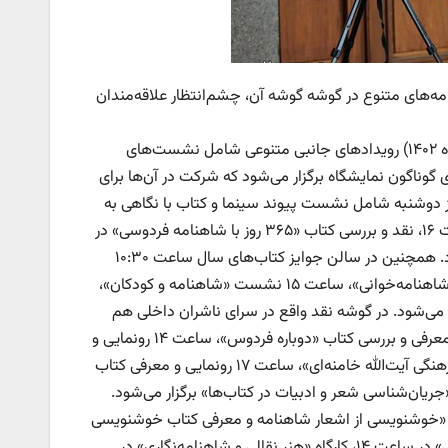
مه‌های متنوع در گوشه گوشه آن، چشم‌انتظار علاقه‌مندان
به گزارش خبرنگار کتاب و ادبیات خبرگزاری فارس، امروز دوشنبه (۲۵ اردیبهشت‌ماه ۱۴۰۲) رویدادهای جانبی متنوعی شامل نشست‌های
وناگون نمایشگاه برگزار می‌شود که شرکت در آن‌ها برای
وز دوشنبه شامل نشست پیوند سینما و کتاب با نگاهی به
مستند «هیچ‌کس منتظرت نیست» در ساعت ۱۴، «از رنگ گل تا رنج خار» در ساعت ۱۶، نقد و بررسی کتاب «۳۶۵ روز با شاهنامه فردوسی» در
ساعت ۱۷ و «جشن مقاومت و رونمایی پوستر فلسطین» در ساعت ۱۸ خواهد بود. همچنین در سالن جوایز کتاب‌های سال ساعت ۱۰:۳۰
نشست «جلال آل احمد و تشکل‌های نویسندگی»، ساعت ۱۳:۳۰ برنامه «نقالی و شاهنامه‌خوانی»، ساعت ۱۵ نشست «شاهنامه و کودکان»،
اره شاهنامه» برگزار می‌شود. در گوشه نقد واقع در سرای ناشران داخلی هم
ساعت ۱۰:۳۰ نشست تخصصی «اقتباس سینمایی آثار دفاع مقدس»، ساعت ۱۳ معرفی و بررسی کتاب «دوباره فردوس»، ساعت ۱۴ رونمایی و
معرفی کتاب «رام‌الله»، ساعت ۱۵ جلسه نقد و بررسی کتاب «درآمدی بر اندیشه فرهنگی آیت‌الله خامنه‌ای»، ساعت ۱۷ رونمایی و معرفی کتاب
جهان عرب» و در ساعت ۱۸:۱۵ نشست تخصصی «جریان‌شناسی شعر و ادبیات در کتاب‌ها» برگزار می‌شود.
گاه «خوشنویسی از اشعار شاهنامه و معرفی کتاب خوشنویسی
با عنوان پندنامه در شاهنامه» در ساعت ۱۰:۳۰، کارگاه «هنر نقالی و شاهنامه‌خوانی» در ساعت ۱۴، کارگاه «هنر نقالی و شاهنامه‌نگاری» در