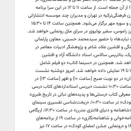
ساعت ۱۵:۳۰ و کارگاه «معارفه تکنیک‌های تندخوانی و تقویت حافظه» در ساعت ۱۷ از آن جمله است. از ساعت ۱۱ تا ۱۲ در این سرا برنامه
یزن فرهنگی‌ترکیه در تهران و مدیران چند موسسه انتشاراتی
از جمله انتشارات قدیانی، به‌نشر، روزبهان، موسسه پژوهشی تاریخ ادبیات کودکان و سوره مهر برگزار می‌شود. همچنین ساعت ۱۴ تا ۱۵:۳۰
ا گوادالوپه پرز راموس، سفیر بولیوی در سرای ملل رونمایی خواهد شد.
بایدها و نبایدها» با حضور سیدمحمد حسینی، معاون پارلمانی
گی و افشین علاء، شاعر و پژوهشگر ادبیات معاصر در
 بئاتریس سالاس، استاد دانشگاه آزاد و افشین
ساعت ۱۸ تا ۱۹:۳۰ در سرای ملل برگزار خواهد شد. همچنین در «سینما کتاب» دو فیلم شامل
«روشنای زندگی» از ساعت ۱۴ تا ۱۶ و فیلم «هیچ‌کس منتظرت نیست» از ساعت ۱۷ تا ۱۹ نمایش داده خواهد شد. امروز دوشنبه نشست
تخصصی «تصویرگری دینی ـ بررسی تصویرسازی معصومین در کتاب کودک و نوجوان» در دو نوبت صبح (ساعت ۱۰) و ظهر (ساعت ۱۳) در
غرفه کتاب‌آرا برگزار می‌شود. علاوه بر این، در سرای علمی‌ ـ فرهنگی دانشگاهی نیز ساعت ۱۰:۳۰ نشست «بررسی استانداردهای کتاب درسی
انشگاه»، ساعت ۱۴ رونمایی کتاب «سیستم عامل انتشارات جهش» و ساعت ۱۶ معرفی کتاب «رستنی‌ها و پدیده‌های نباتی در تاریخ طبری»
برگزار می‌شود. برگزاری نشست «بررسی نقش و جایگاه فلسفه اسلامی‌در ادبیات کودک» در ساعت ۱۰:۳۰، «ریخت‌شناسی تفسیری سینمای
کودک و نوجوان ایران با رویکرد انسان‌شناسی فرهنگی» در ساعت ۱۱:۴۵، نشست «شاهنامه و دنیای فانتزی مدرن» در ساعت ۱۶:۳۰، اریگامی‌
و تقویت عملکردهای توجه و تمرکز مغز در ساعت ۱۷:۴۵ و کارگاه «هنر نقالی شاهنامه‌خوانی و شاهنامه‌نگاری» در ساعت ۱۹ از برنامه‌های
سرای کودک و نوجوان خواهد بود. نشست «معرفی برند مرجع کنکور» در ساعت ۱۶ و «رونمایی جشن امضای کودک» در ساعت ۱۷ نیز