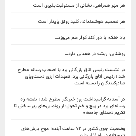
هر مهر همراهی، نشانی از مسئولیت‌پذیری است
هر تصمیم هوشمندانه، کلید رونق پایدار است
باد خنک، با دور کند کولر هم می‌وزد…
روشنایی، ریشه در همدلی دارد…
در نشست رئیس اتاق بازرگانی یزد با اصحاب رسانه مطرح
شد ؛ رئیس اتاق بازرگانی یزد: تعهدات ارزی دست‌وپای
صادرکنندگان را بسته است
در آستانه گرامیداشت روز خبرنگار مطرح شد ؛ نقشه راه
رسانه‌ای یزد در پیچ‌ و خم تحول؛ از رونمایی‌های زیرساختی تا
تکریمِ «صدای جامعه»
وضعیت جوی کشور در ۷۲ ساعت آینده؛ موج بارش‌های
تابستانه در راه ۱۱ استان