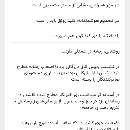
هر مهر همراهی، نشانی از مسئولیت‌پذیری است
هر تصمیم هوشمندانه، کلید رونق پایدار است
باد خنک، با دور کند کولر هم می‌وزد…
روشنایی، ریشه در همدلی دارد…
در نشست رئیس اتاق بازرگانی یزد با اصحاب رسانه مطرح
شد ؛ رئیس اتاق بازرگانی یزد: تعهدات ارزی دست‌وپای
صادرکنندگان را بسته است
در آستانه گرامیداشت روز خبرنگار مطرح شد ؛ نقشه راه
رسانه‌ای یزد در پیچ‌ و خم تحول؛ از رونمایی‌های زیرساختی تا
تکریمِ «صدای جامعه»
وضعیت جوی کشور در ۷۲ ساعت آینده؛ موج بارش‌های
تابستانه در راه ۱۱ استان