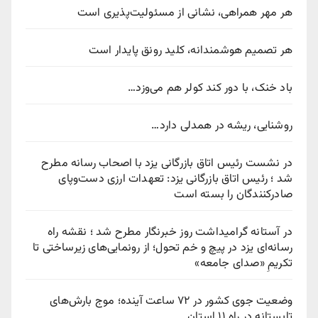
هر مهر همراهی، نشانی از مسئولیت‌پذیری است
هر تصمیم هوشمندانه، کلید رونق پایدار است
باد خنک، با دور کند کولر هم می‌وزد…
روشنایی، ریشه در همدلی دارد…
در نشست رئیس اتاق بازرگانی یزد با اصحاب رسانه مطرح
شد ؛ رئیس اتاق بازرگانی یزد: تعهدات ارزی دست‌وپای
صادرکنندگان را بسته است
در آستانه گرامیداشت روز خبرنگار مطرح شد ؛ نقشه راه
رسانه‌ای یزد در پیچ‌ و خم تحول؛ از رونمایی‌های زیرساختی تا
تکریمِ «صدای جامعه»
وضعیت جوی کشور در ۷۲ ساعت آینده؛ موج بارش‌های
تابستانه در راه ۱۱ استان