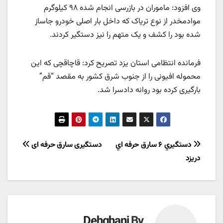
وی افزود: ماموران در بازرسی انجام شده ۹۸ کیلوگرم
موادمخدر از نوع تریاک که داخل بار اصلی خودرو جاساز
شده بود را کشف و یک متهم را نیز دستگیر کردند.
فرمانده انتظامی استان یزد تصریح کرد: قاچاقچی که این
محموله افیونی را از جنوب شرق کشور به مقصد “قم”
بارگیری کرده بود روانه دادسرا شد.
راهبری
دستگيري ۶ سارق حرفه اي
دستگیری سارق حرفه ای
دريزد
نوشته
Dehghani
By