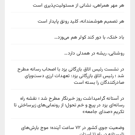
هر مهر همراهی، نشانی از مسئولیت‌پذیری است
هر تصمیم هوشمندانه، کلید رونق پایدار است
باد خنک، با دور کند کولر هم می‌وزد…
روشنایی، ریشه در همدلی دارد…
در نشست رئیس اتاق بازرگانی یزد با اصحاب رسانه مطرح
شد ؛ رئیس اتاق بازرگانی یزد: تعهدات ارزی دست‌وپای
صادرکنندگان را بسته است
در آستانه گرامیداشت روز خبرنگار مطرح شد ؛ نقشه راه
رسانه‌ای یزد در پیچ‌ و خم تحول؛ از رونمایی‌های زیرساختی تا
تکریمِ «صدای جامعه»
وضعیت جوی کشور در ۷۲ ساعت آینده؛ موج بارش‌های
تابستانه در راه ۱۱ استان