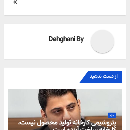
Dehghani
By
از دست ندهید
بازار
پتروشیمی کارخانه تولید محصول نیست،