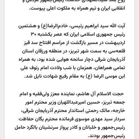
روح بلند سیدالشهدای خدمت، رئیس‌جمهور مردمی و
انقلابی ایران و تیم همراه به ملکوت اعلی پیوست.
آیت الله سید ابراهیم رئیسی، خادم‌الرضا(ع) و هشتمین
رئیس جمهوری اسلامی ایران که عصر یکشنبه ۳۰
اردیبهشت در مسیر بازگشت از مراسم افتتاح سد قیز
قلعه‌سی به سمت شهر تبریز، در منطقه ورزقان استان
آذربایجان شرقی دچار سانحه هوایی شده بود، به همراه
تمامی همراهان، همزمان با شب ولادت امام رئوف علی
ابن موسی الرضا (ع) به مقام رفیع شهادت نایل شد.
حجت الاسلام آل هاشم، نماینده معزز ولی‌فقیه و امام
جمعه تبریز، حسین امیرعبداللهیان وزیر محترم امور
خارجه، مالک رحمتی استاندار محترم آذربایجان شرقی،
سردار سید مهدی موسوی فرمانده محترم یگان حفاظت
رئیس‌جمهور و خلبانان و کادر پرواز سرنشینان بالگرد حامل
رئیس‌جمهور بودند.