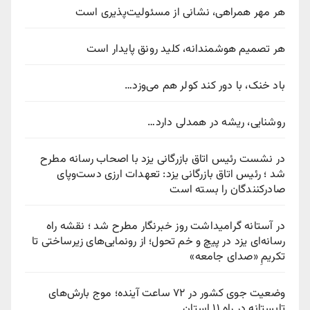
هر مهر همراهی، نشانی از مسئولیت‌پذیری است
هر تصمیم هوشمندانه، کلید رونق پایدار است
باد خنک، با دور کند کولر هم می‌وزد…
روشنایی، ریشه در همدلی دارد…
در نشست رئیس اتاق بازرگانی یزد با اصحاب رسانه مطرح
شد ؛ رئیس اتاق بازرگانی یزد: تعهدات ارزی دست‌وپای
صادرکنندگان را بسته است
در آستانه گرامیداشت روز خبرنگار مطرح شد ؛ نقشه راه
رسانه‌ای یزد در پیچ‌ و خم تحول؛ از رونمایی‌های زیرساختی تا
تکریمِ «صدای جامعه»
وضعیت جوی کشور در ۷۲ ساعت آینده؛ موج بارش‌های
تابستانه در راه ۱۱ استان