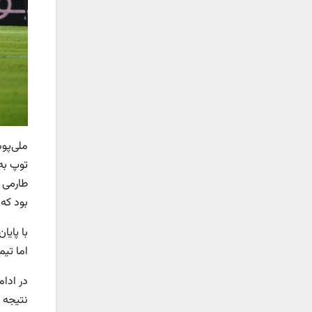
ملی‌پو
توپ به 
طارمی 
بود که 
اما تیم