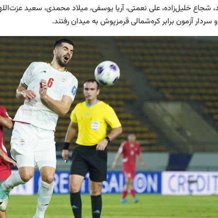
ند، شجاع خلیل‌زاده، علی نعمتی، آریا یوسفی، میلاد محمدی، سعید عزت‌
 سردار آزمون برابر کره‌شمالی قرمزپوش به میدان رفتند.