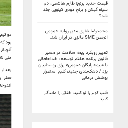
قیمت جدید برنج؛ طارم هاشمی، دم
سیاه گیلان و برنج دودی کیلویی چند
شد؟
محمدرضا باقری مدیر روابط عمومی
دو تیم
انجمن SME مالزی در ایران شد.
بود که
آنچنانی
تغییر رویکرد بیمه سلامت در مسیر
ملی لا
قانون برنامه هفتم توسعه ؛ خداحافظی
با «بیمه رایگانِ عمومی» برای روستاییان
یزد / دهک‌بندی جدید، کلیدِ استمرار
پوشش درمانی
اندوخت
قلب کولر را نو کنید، خنکی را ماندگار
کنید