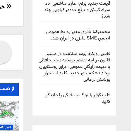
قیمت جدید برنج؛ طارم هاشمی، دم
راهب
خری
سیاه گیلان و برنج دودی کیلویی چند
شد؟
نوش
محمدرضا باقری مدیر روابط عمومی
انجمن SME مالزی در ایران شد.
تغییر رویکرد بیمه سلامت در مسیر
قانون برنامه هفتم توسعه ؛ خداحافظی
با «بیمه رایگانِ عمومی» برای روستاییان
یزد / دهک‌بندی جدید، کلیدِ استمرار
پوشش درمانی
از دست 
قلب کولر را نو کنید، خنکی را ماندگار
کنید
اخبار اقت