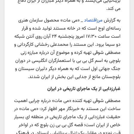
بریتانیایی می‌ایستد و به همراه دیگر مبارزان از ایران دفاع
می کند.
به گزارش
مرزاقتصاد
_ «می مات» محصول سازمان هنری
رسانه‌ای اوج است که در خانه مستند تولید شده و قرار
است ساعت ۱۷:۳۰ امروز پنجشنبه ۲۴ آبان روی آنتن شبکه
دو سیما برود. این مستند را محمدعلی رخشانی کارگردانی و
مصطفی شوقی تهیه کرده و موضوع آن درباره مبارزه زنی
بلوچی به اسم گل بی بی با استعمارگران انگلیسی در دوران
جنگ جهانی اول است که به همراه دیگر دلیران سیستان و
بلوچستان مانع از جدایی این بخش از ایران شدند.
غبارزدایی از یک ماجرای تاریخی در ایران
مصطفی شوقی تهیه کننده «می مات» درباره چرایی اهمیت
ساخت این مستند به خبرنگار مهر اظهار کرد: «می مات» در
حقیقت غبارزدایی از یک ماجرای تاریخی در منطقه ای بسیار
خاص از ایران است؛ قصه گل بی بی زن بلوچ که در اواخر
قرن نوزده در مقابل یک ژنرال بریتانیایی ایستاد. در فرهنگ