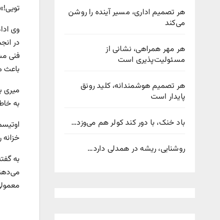
تویی!» 
هر تصمیم اداری، مسیر آینده را روشن
می‌کند
وی ادام
در انج
هر مهر همراهی، نشانی از
فنی مش
مسئولیت‌پذیری است
باعث می
هر تصمیم هوشمندانه، کلید رونق
میری با
پایدار است
به خاطر
باد خنک، با دور کند کولر هم می‌وزد…
اوتیسم
خزانه 
روشنایی، ریشه در همدلی دارد…
می‌دهن
معمولی 