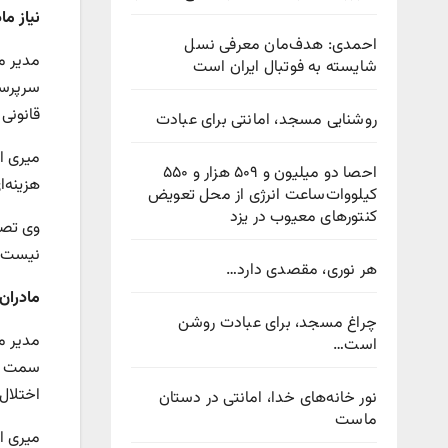
نیاز م
احمدی: هدف‌مان معرفی نسل
مدیر م
شایسته به فوتبال ایران است
سرپرستی
قانونی 
روشنایی مسجد، امانتی برای عبادت
میری اف
احصا دو میلیون و ۵۰۹ هزار و ۵۵۰
هزینه‌ا
کیلووات‌ساعت انرژی از محل تعویض
کنتورهای معیوب در یزد
وی تصر
نیست، 
هر نوری، مقصدی دارد…
مادران
چراغ مسجد، برای عبادت روشن
مدیر م
است…
سمت می 
اختلال
نور خانه‌های خدا، امانتی در دستان
ماست
میری اض