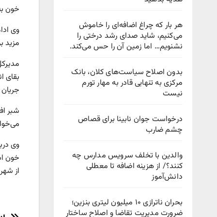
خون به
هر بار که چراغ اضافه‌ای را خاموش
وی ادا
می‌کنیم، شاید صدای رشد درختی را
مزید ب
نشنویم… اما زمین آن را حس می‌کند.
مدیرکل
بدون اصلاح سیاست‌های کلان، بانک
بقای ان
مرکزی به تنهایی قادر به مهار تورم
جریان د
نیست
شبر افز
درخواست جوان نابینا برای قصاص
می‌خوا
چشم ضارب
والدین با تخلف سرویس مدارس چه
کنند؟/ از هزینه اضافه تا معطلی
از شهر
دانش‌آموز
بحران ناترازی ۱۰ میلیون لیتری بنزین؛
ضرورت مدیریت تقاضا و اصلاح ساختار