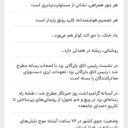
هر مهر همراهی، نشانی از مسئولیت‌پذیری است
هر تصمیم هوشمندانه، کلید رونق پایدار است
باد خنک، با دور کند کولر هم می‌وزد…
روشنایی، ریشه در همدلی دارد…
در نشست رئیس اتاق بازرگانی یزد با اصحاب رسانه مطرح
شد ؛ رئیس اتاق بازرگانی یزد: تعهدات ارزی دست‌وپای
صادرکنندگان را بسته است
در آستانه گرامیداشت روز خبرنگار مطرح شد ؛ نقشه راه
رسانه‌ای یزد در پیچ‌ و خم تحول؛ از رونمایی‌های زیرساختی تا
تکریمِ «صدای جامعه»
وضعیت جوی کشور در ۷۲ ساعت آینده؛ موج بارش‌های
تابستانه در راه ۱۱ استان