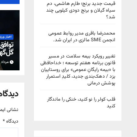
قیمت جدید برنج؛ طارم هاشمی، دم
سیاه گیلان و برنج دودی کیلویی چند
شد؟
محمدرضا باقری مدیر روابط عمومی
اخبار ورز
انجمن SME مالزی در ایران شد.
توافق
گل‌گهر
تغییر رویکرد بیمه سلامت در مسیر
رحمت
قانون برنامه هفتم توسعه ؛ خداحافظی
مرداد ۱۵, ۱۴۰۵
با «بیمه رایگانِ عمومی» برای روستاییان
یزد / دهک‌بندی جدید، کلیدِ استمرار
پوشش درمانی
دیدگاه
قلب کولر را نو کنید، خنکی را ماندگار
کنید
نشانی ایم
دیدگاه
*