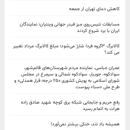
کاهش دمای تهران از جمعه
مسابقات تنیس‌روی میز فیدر جهانی وینتیان؛ نمایندگان
ایران با برد شروع کردند
کالابرگ ۳گروه فردا شارژ می‌شود؛ مبلغ کالابرگ مرداد تغییر
می کند؟
عمران عباسی، نماینده مردم شهرستان‌های قائم‌شهر،
سوادكوه، جویبار، سوادكوه شمالی و سیمرغ در مجلس
شورای اسلامی به پویش كشوری «۲۵ درجه؛ قرار همدلی» و
طرح ملی «سبا» پیوست.
رفع حریم و جابجایی شبکه برق کوچه شهید صادق زاده
هرات به اتمام رسید
همیشه باد تند، خنکی بیشتر نمی‌آورد!