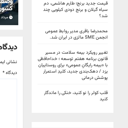
وضعیت
قیمت جدید برنج؛ طارم هاشمی، دم
کشور؛ 
سیاه گیلان و برنج دودی کیلویی چند
هشدا
شد؟
مرداد ۱۲, ۱۴۰۵
محمدرضا باقری مدیر روابط عمومی
انجمن SME مالزی در ایران شد.
دیدگاه
تغییر رویکرد بیمه سلامت در مسیر
قانون برنامه هفتم توسعه ؛ خداحافظی
نشانی ایم
با «بیمه رایگانِ عمومی» برای روستاییان
یزد / دهک‌بندی جدید، کلیدِ استمرار
دیدگاه
*
پوشش درمانی
قلب کولر را نو کنید، خنکی را ماندگار
کنید