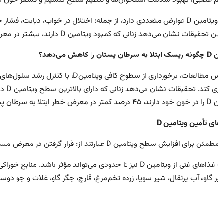
عصبی، بهبود سلامت استخوان‌ها و تنظیم سطح کلسیم و فسفر خون ک
کمبود ویتامین D عوارض متعددی دارد، از جمله: اختلال در خواب، دیابت،
قات نشان می‌دهد زنانی که کمبود ویتامین D دارند، بیشتر در معرض خطر ابتلا به سرطان پستان هستند.
ن
D
چگونه ریسک ابتلا به سرطان پستان را کاهش می‌دهد؟
بر اساس مطالعات، برخورداری از سطوح کاف
جلوگی
به سرطان پستان هستند.
ی تأمین ویتامین
D
افزایش سطح ویتامین D عبارتند از: قرار گرفتن در معرض مستقیم نور خورشید و مصرف مکمل‌های ویتامین D۳.
ین D نیز تا حدودی می‌تواند مؤثر باشد. منابع خوراکی غنی از ویتامین D عبارتند از: ماهی سالمون
 گاو
،
آب پرتقال، شیر سویا، زرده‌ تخم‌مرغ، قارچ، جگر گاو، غلات و جو دوسر