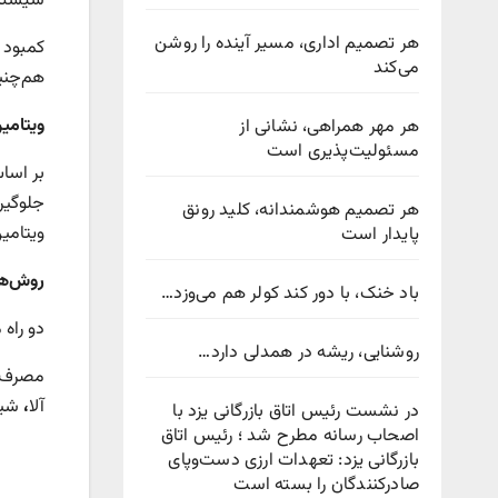
سیستم 
هر تصمیم اداری، مسیر آینده را روشن
می‌کند
هم‌چنین تحقی
ویتامی
هر مهر همراهی، نشانی از
مسئولیت‌پذیری است
هر تصمیم هوشمندانه، کلید رونق
ویتامین D را در خون خود دارند، ۴۵ درصد کمتر در معرض خطر ابتلا 
پایدار است
روش‌ها
باد خنک، با دور کند کولر هم می‌وزد…
دو راه مطمئن برای 
روشنایی، ریشه در همدلی دارد…
مصرف غذاهای غنی از ویتام
آلا
،
شیر
در نشست رئیس اتاق بازرگانی یزد با
اصحاب رسانه مطرح شد ؛ رئیس اتاق
بازرگانی یزد: تعهدات ارزی دست‌وپای
صادرکنندگان را بسته است