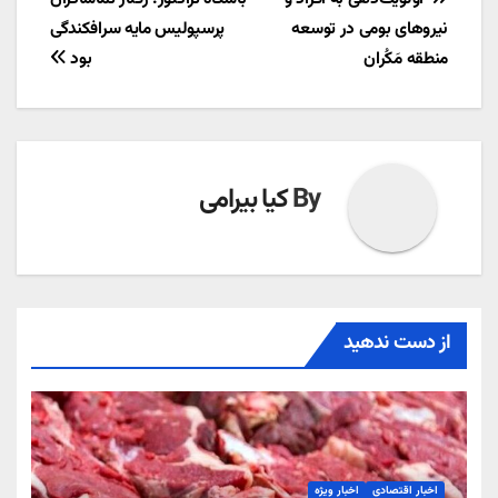
راهبری
نیروهای بومی در توسعه
پرسپولیس مایه سرافکندگی
نوشته
منطقه مَکُران
بود
By
کیا بیرامی
از دست ندهید
اخبار اقتصادی
اخبار ویژه