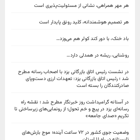
هر مهر همراهی، نشانی از مسئولیت‌پذیری است
هر تصمیم هوشمندانه، کلید رونق پایدار است
باد خنک، با دور کند کولر هم می‌وزد…
روشنایی، ریشه در همدلی دارد…
در نشست رئیس اتاق بازرگانی یزد با اصحاب رسانه مطرح
شد ؛ رئیس اتاق بازرگانی یزد: تعهدات ارزی دست‌وپای
صادرکنندگان را بسته است
در آستانه گرامیداشت روز خبرنگار مطرح شد ؛ نقشه راه
رسانه‌ای یزد در پیچ‌ و خم تحول؛ از رونمایی‌های زیرساختی تا
تکریمِ «صدای جامعه»
وضعیت جوی کشور در ۷۲ ساعت آینده؛ موج بارش‌های
تابستانه در راه ۱۱ استان