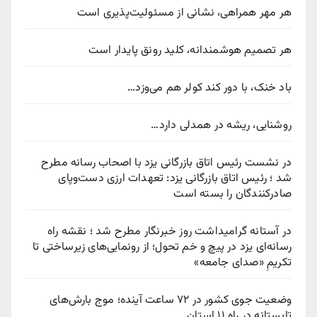
هر مهر همراهی، نشانی از مسئولیت‌پذیری است
هر تصمیم هوشمندانه، کلید رونق پایدار است
باد خنک، با دور کند کولر هم می‌وزد…
روشنایی، ریشه در همدلی دارد…
در نشست رئیس اتاق بازرگانی یزد با اصحاب رسانه مطرح
شد ؛ رئیس اتاق بازرگانی یزد: تعهدات ارزی دست‌وپای
صادرکنندگان را بسته است
در آستانه گرامیداشت روز خبرنگار مطرح شد ؛ نقشه راه
رسانه‌ای یزد در پیچ‌ و خم تحول؛ از رونمایی‌های زیرساختی تا
تکریمِ «صدای جامعه»
وضعیت جوی کشور در ۷۲ ساعت آینده؛ موج بارش‌های
تابستانه در راه ۱۱ استان