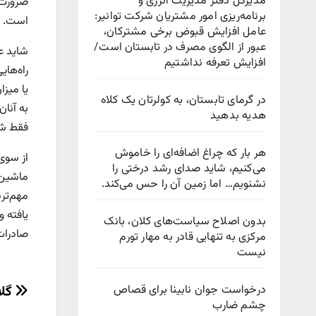
مدیرکل دفتر مدیریت انرژی و
ضرورت 
برنامه‌ریزی امور مشتریان شرکت توانیر:
است.
عامل افزایش قبوض برخی مشترکان،
عبور از الگوی مصرف در تابستان است/
افزایش تعرفه نداشتیم
راه‌های
یا میزا
در گرمای تابستان، به کولرتان یک کلاه
به آنا
هدیه بدهید
فقط شا
هر بار که چراغ اضافه‌ای را خاموش
می‌کنیم، شاید صدای رشد درختی را
ماشین‌
نشنویم… اما زمین آن را حس می‌کند.
مهم‌تری
یافته و
بدون اصلاح سیاست‌های کلان، بانک
صادرات
مرکزی به تنهایی قادر به مهار تورم
نیست
راهب
درخواست جوان نابینا برای قصاص
گلا
چشم ضارب