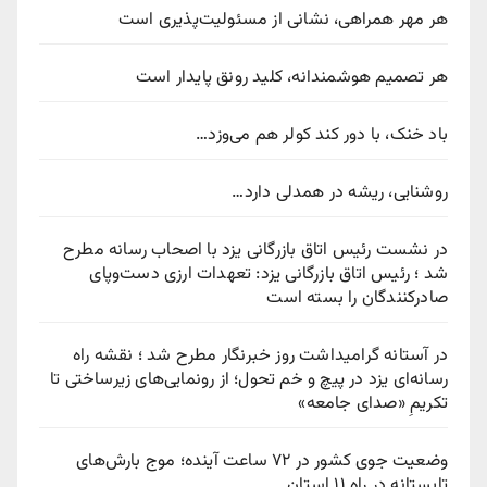
هر مهر همراهی، نشانی از مسئولیت‌پذیری است
هر تصمیم هوشمندانه، کلید رونق پایدار است
باد خنک، با دور کند کولر هم می‌وزد…
روشنایی، ریشه در همدلی دارد…
در نشست رئیس اتاق بازرگانی یزد با اصحاب رسانه مطرح
شد ؛ رئیس اتاق بازرگانی یزد: تعهدات ارزی دست‌وپای
صادرکنندگان را بسته است
در آستانه گرامیداشت روز خبرنگار مطرح شد ؛ نقشه راه
رسانه‌ای یزد در پیچ‌ و خم تحول؛ از رونمایی‌های زیرساختی تا
تکریمِ «صدای جامعه»
وضعیت جوی کشور در ۷۲ ساعت آینده؛ موج بارش‌های
تابستانه در راه ۱۱ استان