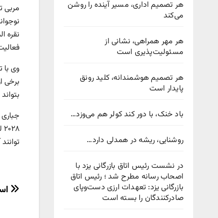
هر تصمیم اداری، مسیر آینده را روشن
مربی تی
می‌کند
نقره ا
هر مهر همراهی، نشانی از
فعالیت
مسئولیت‌پذیری است
وی با ت
هر تصمیم هوشمندانه، کلید رونق
برخی از
پایدار است
بتواند 
باد خنک، با دور کند کولر هم می‌وزد…
جباری ب
۲۸
روشنایی، ریشه در همدلی دارد…
توانند آینده ایران را 
در نشست رئیس اتاق بازرگانی یزد با
اصحاب رسانه مطرح شد ؛ رئیس اتاق
راهب
بازرگانی یزد: تعهدات ارزی دست‌وپای
است
صادرکنندگان را بسته است
نوش