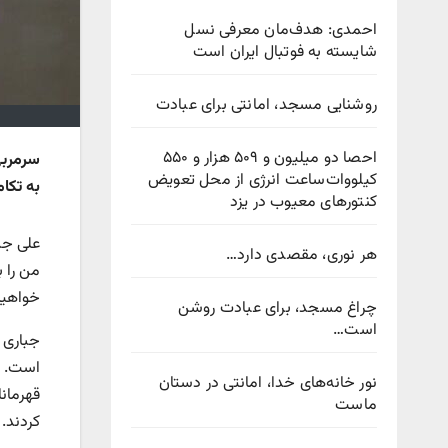
احمدی: هدف‌مان معرفی نسل
شایسته به فوتبال ایران است
روشنایی مسجد، امانتی برای عبادت
احصا دو میلیون و ۵۰۹ هزار و ۵۵۰
کیلووات‌ساعت انرژی از محل تعویض
به تکا
کنتورهای معیوب در یزد
علی جب
هر نوری، مقصدی دارد…
من را 
خواهیم 
چراغ مسجد، برای عبادت روشن
است…
جباری ا
است. نص
نور خانه‌های خدا، امانتی در دستان
قهرمان
ماست
کردند.