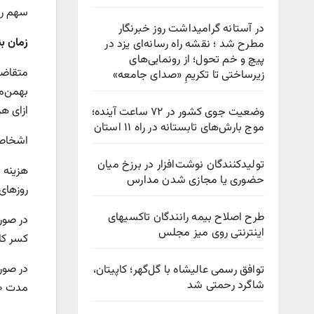
سهم ربع سکه از این ح
در آستانه گرامیداشت روز خبرنگار
‌زمان 
مطرح شد ؛ نقشه راه رسانه‌ای یزد در
پیچ‌ و خم تحول؛ از رونمایی‌های
زیرساختی تا تکریمِ «صدای جامعه»
ازای ه
وضعیت جوی کشور در ۷۲ ساعت آینده؛
موج بارش‌های تابستانه در راه ۱۱ استان
‌اشخاصی که طی بازه زمانی ۸ 
تولیدکنندگان نوشت‌افزار در برزخ میان
حضوری یا مجازی شدن مدارس
روزهای
طرح اصلاح بیمه رانندگان تاکسیهای
‌در صو
اینترنتی روی میز مجلس
کسر کا
در صور
توافق رسمی عالیشاه با گل‌گهر؛ کاپیتان،
شاگرد رحمتی شد
مدت ۱۸۰ روز از ثبت هرگونه سفارش خرید در سامانه منع می شود.