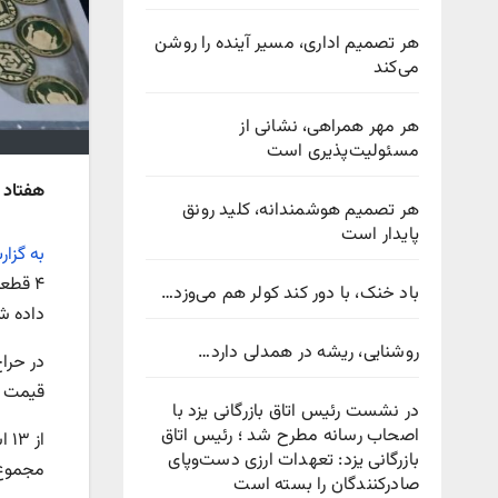
هر تصمیم اداری، مسیر آینده را روشن
می‌کند
هر مهر همراهی، نشانی از
مسئولیت‌پذیری است
هفتاد و یکمین ح
هر تصمیم هوشمندانه، کلید رونق
پایدار است
به گزا
باد خنک، با دور کند کولر هم می‌وزد…
داده ش
روشنایی، ریشه در همدلی دارد…
قیمت ۱۹ میلیون و ۵۷۶ هزار تومان به متقاضیان اختصاص یاف
در نشست رئیس اتاق بازرگانی یزد با
اصحاب رسانه مطرح شد ؛ رئیس اتاق
بازرگانی یزد: تعهدات ارزی دست‌وپای
مجموع ۸۱۹ هزار و ۹۴۷ قطعه انواع سکه طلا به متقاضیان تخصیص
صادرکنندگان را بسته است