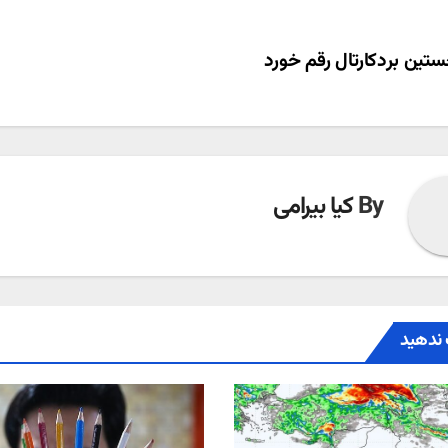
ری
تین بردکارتال رقم خورد
ته
By
کیا بیرامی
ندهید