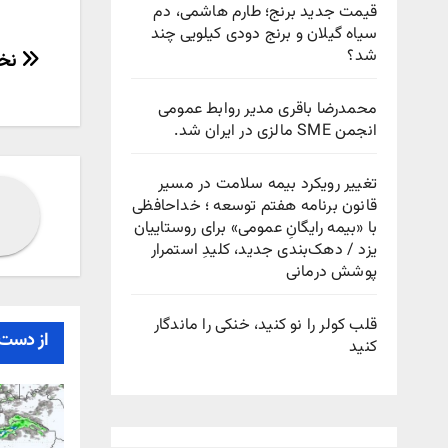
قیمت جدید برنج؛ طارم هاشمی، دم
سیاه گیلان و برنج دودی کیلویی چند
راهب
شد؟
نخس
نوش
محمدرضا باقری مدیر روابط عمومی
انجمن SME مالزی در ایران شد.
تغییر رویکرد بیمه سلامت در مسیر
قانون برنامه هفتم توسعه ؛ خداحافظی
با «بیمه رایگانِ عمومی» برای روستاییان
یزد / دهک‌بندی جدید، کلیدِ استمرار
پوشش درمانی
قلب کولر را نو کنید، خنکی را ماندگار
از دست 
کنید