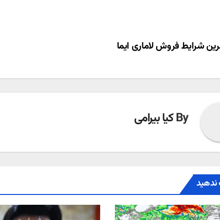
ری
ین شرایط فروش لاماری ایما
ته
By
کیا بیرامی
ندهید