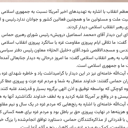
ظم انقلاب با اشاره به تهدیدهای اخیر آمریکا نسبت به جمهوری اسلامی و م
یت ملت و مسئولین ما و همچنین فعالین کشور و جوانان ندارد.رئیس و 
ی رهبر انقلاب اسلامی دیدار کردند.
دای این دیدار آقای «محمد اسماعیل درویش» رئیس شورای رهبری حماس با
گفت: ما تلاقی ایام پیروزی مقاومت غزه با سالگرد پیروزی انقلاب اسلامی را
قدس و مسجدالاقصی شود.آقای «خلیل الحیّة» معاون رئیس دفتر سیاسی حم
اب به رهبر انقلاب اسلامی گفت: ما امروز درحالی به دیدار جنابعالی آمده
ما و جمهوری اسلامی است.
یت‌الله خامنه‌ای نیز در این دیدار با گرامیداشت یاد و خاطره شهدای غز
ان حماس گفتند: خداوند متعال به شما و مردم غزه عزت و پیروزی عطا کرد و
ه کوچکی که بواسطه توفیق و اذن الهی برگروه بسیار و قدرتمند غلبه کنند»ر
ستی و در واقع بر آمریکا غلبه کردید و به لطف خداوند نگذاشتید آنها به 
یت‌الله خامنه‌ای با اشاره به رنج‌هایی که مردم غزه در یک سال و نیم
و هزینه‌ها در نهایت پیروزی حق بر باطل بود و مردم غزه برای همه کسانی ک
 با قدردانی از مذاکره‌کنندگان حماس، دستاورد توافق انجام‌شده را بزرگ 
 مقاومت، کمک به مردم غزه برای کاهش رنج و آلام آنها است.