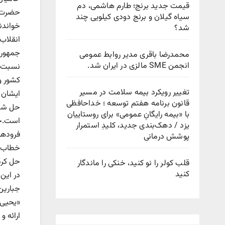
قیمت جدید برنج؛ طارم هاشمی، دم
حضرت آی
سیاه گیلان و برنج دودی کیلویی چند
خواندند
شد؟
انقلاب
جمهوری
محمدرضا باقری مدیر روابط عمومی
انجمن SME مالزی در ایران شد.
نسبت ب
کشور و 
تغییر رویکرد بیمه سلامت در مسیر
ایشان 
قانون برنامه هفتم توسعه ؛ خداحافظی
حل شده
با «بیمه رایگانِ عمومی» برای روستاییان
است.حضر
یزد / دهک‌بندی جدید، کلیدِ استمرار
فرودها 
پوشش درمانی
خطاب ب
حل کرده
قلب کولر را نو کنید، خنکی را ماندگار
کنید
در این
جبارین
«یحیی 
ارائه 