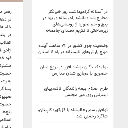
در آستانه گرامیداشت روز خبرنگار
رهبر مع
مطرح شد ؛ نقشه راه رسانه‌ای یزد در
در ذهن
پیچ‌ و خم تحول؛ از رونمایی‌های
خامنه‌ا
زیرساختی تا تکریمِ «صدای جامعه»
در ابت
انقلاب 
وضعیت جوی کشور در ۷۲ ساعت آینده؛
آزادی 
موج بارش‌های تابستانه در راه ۱۱ استان
غزه خط
مشترک 
تولیدکنندگان نوشت‌افزار در برزخ میان
حضوری یا مجازی شدن مدارس
حضرت آ
به رهبر
طرح اصلاح بیمه رانندگان تاکسیهای
بسا گرو
اینترنتی روی میز مجلس
صهیونی
حضرت آ
توافق رسمی عالیشاه با گل‌گهر؛ کاپیتان،
رنج‌ها 
شاگرد رحمتی شد
اسلامی
حامیان