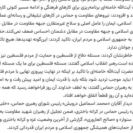
ت‌الله خامنه‌ای برنامه‌ریزی برای کارهای فرهنگی و ادامه مسیر کنونی کارها
 و افزودند: نیروهای مقاومت و حماس در کارهای تبلیغاتی و رسانه‌ای عملک
 اسلامی، ایمان را عامل اصلی و سلاح غیرمتقارن جبهه مقاومت در مقابل
 اسلامی و جبهه مقاومت در مقابل دشمنان احساس ضعف نمی‌کنند.حضرت آی
ه جمهوری اسلامی و مردم ایران، تاکید کردند: این‌گونه تهدیدها، هیچ ت
جوانان ندارد.
خاطرنشان کردند: مسئله دفاع از فلسطین و حمایت از مردم فلسطین نیز
 است.رهبر انقلاب اسلامی گفتند: مسئله فلسطین برای ما یک مسئله ا
ت آیت‌الله خامنه‌ای با تاکید بر اینکه در نهایت پیروزی نهایی با مردم 
نباید موجب تردید شود بلکه باید با قدرت ایمان و امید پیش رفت و به امد
ه رهبران حماس گفتند: به لطف خداوند آن روز فراخواهد رسید که همه شم
‌اید و آن روز قطعاً اتفاق خواهد افتاد.
 دیدار آقایان «محمد اسماعیل درویش» رئیس شورای رهبری حماس، «خلی
» رئیس حماس در کرانه باختری، ضمن تجلیل از رهبران شهید مقاومت به
سنوار» و «صالح العاروری»، گزارشی از آخرین وضعیت غزه و کرانه باختری و
و از حمایت‌های همیشگی جمهوری اسلامی و مردم ایران قدردانی کردند.