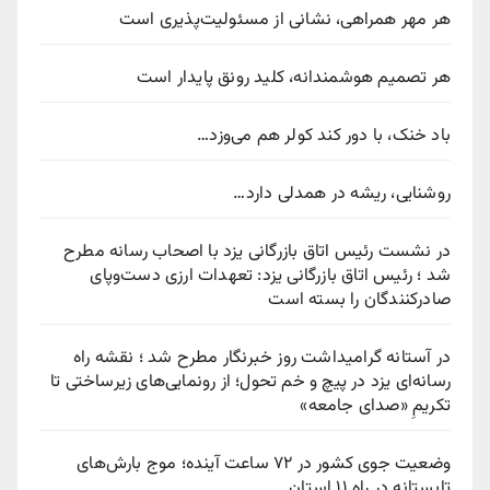
هر مهر همراهی، نشانی از مسئولیت‌پذیری است
هر تصمیم هوشمندانه، کلید رونق پایدار است
باد خنک، با دور کند کولر هم می‌وزد…
روشنایی، ریشه در همدلی دارد…
در نشست رئیس اتاق بازرگانی یزد با اصحاب رسانه مطرح
شد ؛ رئیس اتاق بازرگانی یزد: تعهدات ارزی دست‌وپای
صادرکنندگان را بسته است
در آستانه گرامیداشت روز خبرنگار مطرح شد ؛ نقشه راه
رسانه‌ای یزد در پیچ‌ و خم تحول؛ از رونمایی‌های زیرساختی تا
تکریمِ «صدای جامعه»
وضعیت جوی کشور در ۷۲ ساعت آینده؛ موج بارش‌های
تابستانه در راه ۱۱ استان