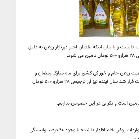
انست و با بیان اینکه نقصان اخیر درربازار روغن به دلیل
ود.
یت روغن خام و خوراکی کشور برای ماه مبارک رمضان و
شب عید افزود: نقصان روغن در بازار به دلیل تغییر نرخ ارز بوده که با تصمیم دولت قرار شد سال آینده نیز ارز ترجیحی ۲۸ هزارو ۵۰۰ تومان
ر تامین است و نگرانی در این خصوص نداریم.
معاون امور زراعت وزارت جهادکشاورزی درباره علت وابستگی ۹۰ درصدی کشور به واردات روغن خام اظهار داشت: با وجود ۹۰ درصد وابستگی
یم.