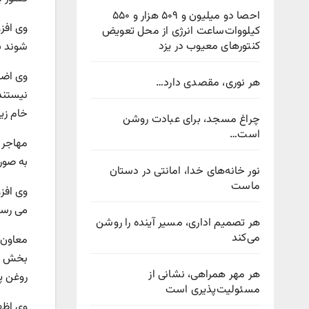
احصا دو میلیون و ۵۰۹ هزار و ۵۵۰
وی افز
کیلووات‌ساعت انرژی از محل تعویض
کنتورهای معیوب در یزد
شوند بن
وی اضاف
هر نوری، مقصدی دارد…
نیستند 
خام زی
چراغ مسجد، برای عبادت روشن
است…
به صور
نور خانه‌های خدا، امانتی در دستان
ماست
وی افز
می رسد
هر تصمیم اداری، مسیر آینده را روشن
می‌کند
معاون 
هر مهر همراهی، نشانی از
روغن پالم و یا ۴۸ ک
مسئولیت‌پذیری است
وی اظه