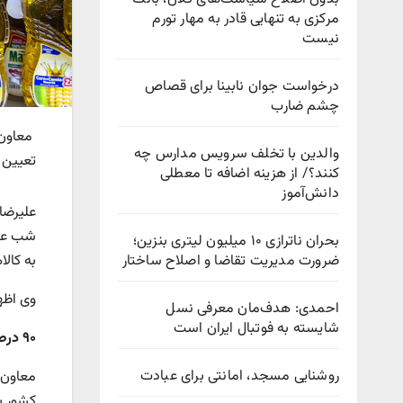
مرکزی به تنهایی قادر به مهار تورم
نیست
درخواست جوان نابینا برای قصاص
چشم ضارب
معاون 
والدین با تخلف سرویس مدارس چه
تعیین نرخ
کنند؟/ از هزینه اضافه تا معطلی
دانش‌آموز
علیرضا
بحران ناترازی ۱۰ میلیون لیتری بنزین؛
ضرورت مدیریت تقاضا و اصلاح ساختار
به کال
وی اظها
احمدی: هدف‌مان معرفی نسل
شایسته به فوتبال ایران است
۹۰ درصد روغن خام کشور وارداتی است
روشنایی مسجد، امانتی برای عبادت
کشور ب