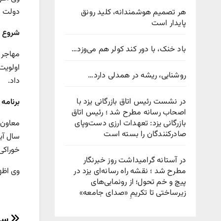
دولت دا
هر تصمیم هوشمندانه، کلید رونق
پایدار است
شروع خ
باد خنک، با دور کند کولر هم می‌وزد…
مهاجر ا
اولویت
روشنایی، ریشه در همدلی دارد…
داد.
در نشست رئیس اتاق بازرگانی یزد با
برنامه 
اصحاب رسانه مطرح شد ؛ رئیس اتاق
بازرگانی یزد: تعهدات ارزی دست‌وپای
صادرکنندگان را بسته است
سال آی
خوراکی
در آستانه گرامیداشت روز خبرنگار
مطرح شد ؛ نقشه راه رسانه‌ای یزد در
وی اظه
پیچ‌ و خم تحول؛ از رونمایی‌های
زیرساختی تا تکریمِ «صدای جامعه»
سرع