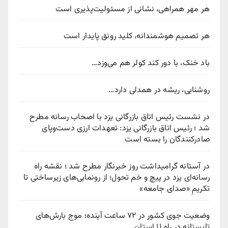
هر مهر همراهی، نشانی از مسئولیت‌پذیری است
هر تصمیم هوشمندانه، کلید رونق پایدار است
باد خنک، با دور کند کولر هم می‌وزد…
روشنایی، ریشه در همدلی دارد…
در نشست رئیس اتاق بازرگانی یزد با اصحاب رسانه مطرح
شد ؛ رئیس اتاق بازرگانی یزد: تعهدات ارزی دست‌وپای
صادرکنندگان را بسته است
در آستانه گرامیداشت روز خبرنگار مطرح شد ؛ نقشه راه
رسانه‌ای یزد در پیچ‌ و خم تحول؛ از رونمایی‌های زیرساختی تا
تکریمِ «صدای جامعه»
وضعیت جوی کشور در ۷۲ ساعت آینده؛ موج بارش‌های
تابستانه در راه ۱۱ استان