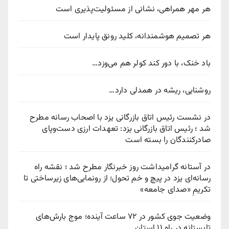
هر مهر همراهی، نشانی از مسئولیت‌پذیری است
هر تصمیم هوشمندانه، کلید رونق پایدار است
باد خنک، با دور کند کولر هم می‌وزد…
روشنایی، ریشه در همدلی دارد…
در نشست رئیس اتاق بازرگانی یزد با اصحاب رسانه مطرح
شد ؛ رئیس اتاق بازرگانی یزد: تعهدات ارزی دست‌وپای
صادرکنندگان را بسته است
در آستانه گرامیداشت روز خبرنگار مطرح شد ؛ نقشه راه
رسانه‌ای یزد در پیچ‌ و خم تحول؛ از رونمایی‌های زیرساختی تا
تکریمِ «صدای جامعه»
وضعیت جوی کشور در ۷۲ ساعت آینده؛ موج بارش‌های
تابستانه در راه ۱۱ استان