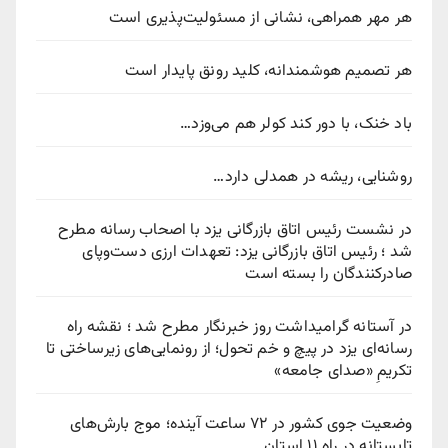
هر مهر همراهی، نشانی از مسئولیت‌پذیری است
هر تصمیم هوشمندانه، کلید رونق پایدار است
باد خنک، با دور کند کولر هم می‌وزد…
روشنایی، ریشه در همدلی دارد…
در نشست رئیس اتاق بازرگانی یزد با اصحاب رسانه مطرح
شد ؛ رئیس اتاق بازرگانی یزد: تعهدات ارزی دست‌وپای
صادرکنندگان را بسته است
در آستانه گرامیداشت روز خبرنگار مطرح شد ؛ نقشه راه
رسانه‌ای یزد در پیچ‌ و خم تحول؛ از رونمایی‌های زیرساختی تا
تکریمِ «صدای جامعه»
وضعیت جوی کشور در ۷۲ ساعت آینده؛ موج بارش‌های
تابستانه در راه ۱۱ استان