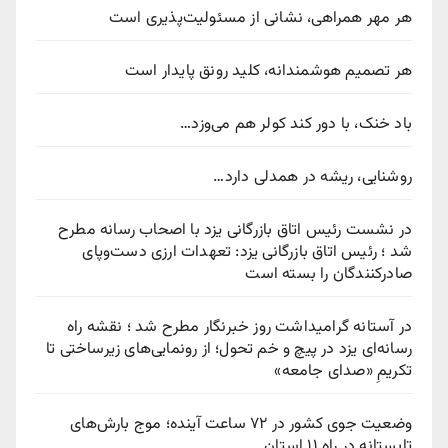
هر مهر همراهی، نشانی از مسئولیت‌پذیری است
هر تصمیم هوشمندانه، کلید رونق پایدار است
باد خنک، با دور کند کولر هم می‌وزد…
روشنایی، ریشه در همدلی دارد…
در نشست رئیس اتاق بازرگانی یزد با اصحاب رسانه مطرح
شد ؛ رئیس اتاق بازرگانی یزد: تعهدات ارزی دست‌وپای
صادرکنندگان را بسته است
در آستانه گرامیداشت روز خبرنگار مطرح شد ؛ نقشه راه
رسانه‌ای یزد در پیچ‌ و خم تحول؛ از رونمایی‌های زیرساختی تا
تکریمِ «صدای جامعه»
وضعیت جوی کشور در ۷۲ ساعت آینده؛ موج بارش‌های
تابستانه در راه ۱۱ استان