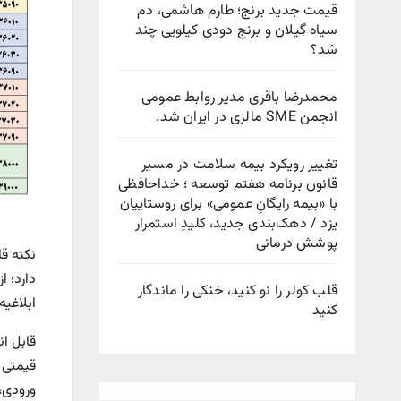
قیمت جدید برنج؛ طارم هاشمی، دم
سیاه گیلان و برنج دودی کیلویی چند
شد؟
محمدرضا باقری مدیر روابط عمومی
انجمن SME مالزی در ایران شد.
تغییر رویکرد بیمه سلامت در مسیر
قانون برنامه هفتم توسعه ؛ خداحافظی
با «بیمه رایگانِ عمومی» برای روستاییان
یزد / دهک‌بندی جدید، کلیدِ استمرار
پوشش درمانی
نکته ق
قلب کولر را نو کنید، خنکی را ماندگار
ابلاغی
کنید
قابل ان
قیمتی 
ورودی، 