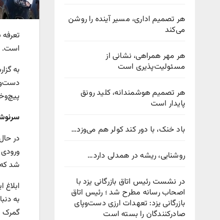
هر تصمیم اداری، مسیر آینده را روشن
می‌کند
تعرفه 
است.
هر مهر همراهی، نشانی از
مسئولیت‌پذیری است
به گزا
دست‌وپن
هر تصمیم هوشمندانه، کلید رونق
پیچ‌وخ
پایدار است
سرنوشت
باد خنک، با دور کند کولر هم می‌وزد…
در حال
ورودی ک
روشنایی، ریشه در همدلی دارد…
شد که تع
در نشست رئیس اتاق بازرگانی یزد با
اصحاب رسانه مطرح شد ؛ رئیس اتاق
به دنب
بازرگانی یزد: تعهدات ارزی دست‌وپای
گمرک ا
صادرکنندگان را بسته است