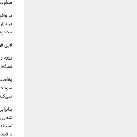
مقاومت 
در واق
در بازا
محدود،
لابی ق
نکته د
تعرفه‌ا
واقعیت
سودجوی
نمی‌کن
بنابرای
شدن رق
استاند
با قیمت