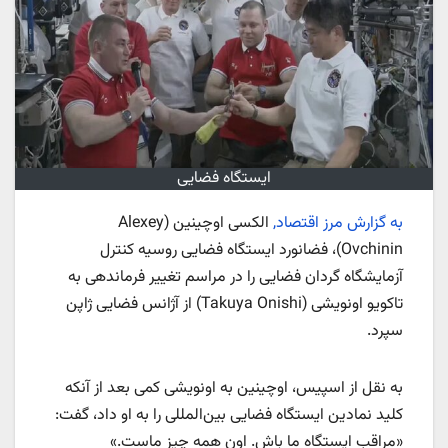
ایستگاه فضایی
به گزارش مرز اقتصاد,
الکسی اوچینین (Alexey
Ovchinin)، فضانورد ایستگاه فضایی روسیه کنترل
آزمایشگاه گردان فضایی را در مراسم تغییر فرماندهی به
تاکویو اونویشی (Takuya Onishi) از آژانس فضایی ژاپن
سپرد.
به نقل از اسپیس، اوچینین به اونویشی کمی بعد از آنکه
کلید نمادین ایستگاه فضایی بین‌المللی را به او داد، گفت:
«مراقب ایستگاه ما باش. اون همه چیز ماست.»