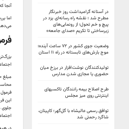
آنجا که
در آستانه گرامیداشت روز خبرنگار
مطرح شد ؛ نقشه راه رسانه‌ای یزد در
اما برر
پیچ‌ و خم تحول؛ از رونمایی‌های
می‌دهد، 
زیرساختی تا تکریمِ «صدای جامعه»
فرمو
وضعیت جوی کشور در ۷۲ ساعت آینده؛
موج بارش‌های تابستانه در راه ۱۱ استان
بزرگ‌ت
اجتماع
تولیدکنندگان نوشت‌افزار در برزخ میان
حضوری یا مجازی شدن مدارس
مبلغ حق
محاسبه
طرح اصلاح بیمه رانندگان تاکسیهای
اینترنتی روی میز مجلس
این فر
جلوی م
توافق رسمی عالیشاه با گل‌گهر؛ کاپیتان،
اجتماعی، برای امسال ۱.۲۷ برابر آن رقم 
شاگرد رحمتی شد
در هیچ