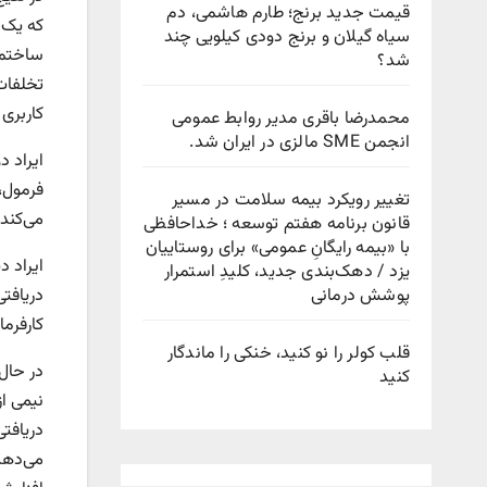
قیمت جدید برنج؛ طارم هاشمی، دم
که یک 
سیاه گیلان و برنج دودی کیلویی چند
ساختما
شد؟
تخلفات
کاربری 
محمدرضا باقری مدیر روابط عمومی
انجمن SME مالزی در ایران شد.
ایراد د
فرمول، 
تغییر رویکرد بیمه سلامت در مسیر
می‌کند.
قانون برنامه هفتم توسعه ؛ خداحافظی
با «بیمه رایگانِ عمومی» برای روستاییان
یزد / دهک‌بندی جدید، کلیدِ استمرار
دریافت
پوشش درمانی
کارفرم
قلب کولر را نو کنید، خنکی را ماندگار
کنید
نیمی ا
دریافت
می‌دهد،