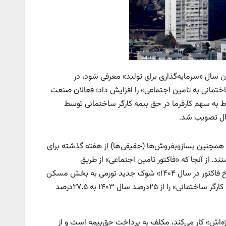
د یک هفته قبل از آنکه سال ۱۴۰۴ به عنوان سال «سرمایه‌گذاری برای تولید» معرفی شود، در
ختمانی به تامین اجتماعی» را افزایش داد؛ فعالان صنعت
تورم‌‌ساز» مربوط به سهم کارفرما در حق‌‌ بیمه کارگر ساختمانی توسط
سال تصویب شد.
و همچنین بسازوبفروش‌ها (حقیقی‌‌ها) از هفته گذشته برای
. از آنجا که «فاکتور تامین اجتماعی» از طریق
شهرداری‌‌ها، «از سرمایه‌گذار ساختمانی» به شکل نقد وصول می‌شود، «افزایش نرخ فاکتور در سال ۱۴۰۴» شوک جدید تورمی به بخش مسکن
و ساختمان وارد کرده است. هیات دولت نرخ محاسبه «سهم سازنده در حق بیمه کارگر ساختمانی» را از ۲۵‌درصد سال ۱۴۰۳ به ۲۷.۵‌درصد
‌‌اش» کار می‌کند، مکلف به پرداخت حق‌‌بیمه است و از